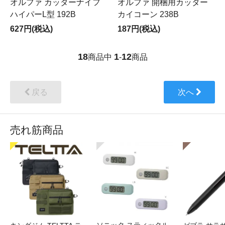
オルファ カッターナイフ
オルファ 開梱用カッター
ハイパーL型 192B
カイコーン 238B
627円(税込)
187円(税込)
18
1
12
商品中
-
商品
戻る
次へ
売れ筋商品