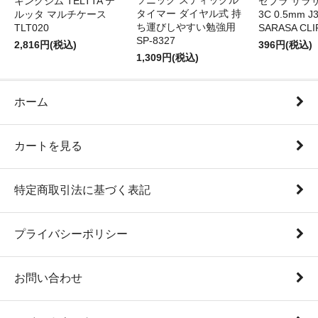
ソニック スティックル
キングジム TELTTA テ
ゼブラ サラ
タイマー ダイヤル式 持
ルッタ マルチケース
3C 0.5mm J
ち運びしやすい勉強用
TLT020
SARASA CLI
SP-8327
2,816円(税込)
396円(税込)
1,309円(税込)
ホーム
カートを見る
特定商取引法に基づく表記
プライバシーポリシー
お問い合わせ