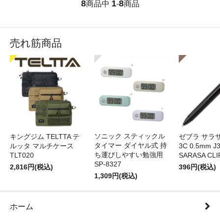
8
1
8
商品中
-
商品
売れ筋商品
ソニック スティックル
キングジム TELTTA テ
ゼブラ サラ
タイマー ダイヤル式 持
ルッタ マルチケース
3C 0.5mm J
ち運びしやすい勉強用
TLT020
SARASA CLI
SP-8327
2,816円(税込)
396円(税込)
1,309円(税込)
ホーム