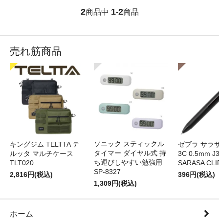
2
1
2
商品中
-
商品
売れ筋商品
ソニック スティックル
キングジム TELTTA テ
ゼブラ サラ
タイマー ダイヤル式 持
ルッタ マルチケース
3C 0.5mm J
ち運びしやすい勉強用
TLT020
SARASA CLI
SP-8327
2,816円(税込)
396円(税込)
1,309円(税込)
ホーム