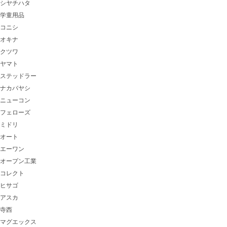
シヤチハタ
学童用品
コニシ
オキナ
クツワ
ヤマト
ステッドラー
ナカバヤシ
ニューコン
フェローズ
ミドリ
オート
エーワン
オープン工業
コレクト
ヒサゴ
アスカ
寺西
マグエックス