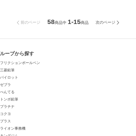
58
1-15
前のページ
次のページ
商品中
商品
ループから探す
フリクションボールペン
三菱鉛筆
パイロット
ゼブラ
ぺんてる
トンボ鉛筆
プラチナ
コクヨ
プラス
ライオン事務機
キングジム