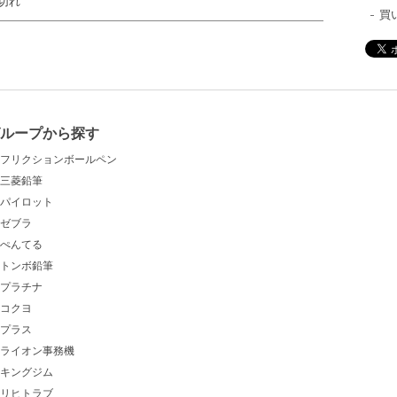
切れ
買
ループから探す
フリクションボールペン
三菱鉛筆
パイロット
ゼブラ
ぺんてる
トンボ鉛筆
プラチナ
コクヨ
プラス
ライオン事務機
キングジム
リヒトラブ