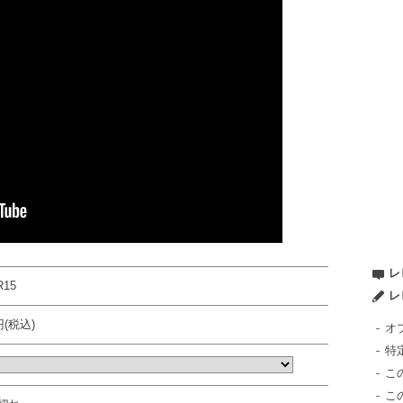
レ
R15
レ
円(税込)
オ
特
こ
こ