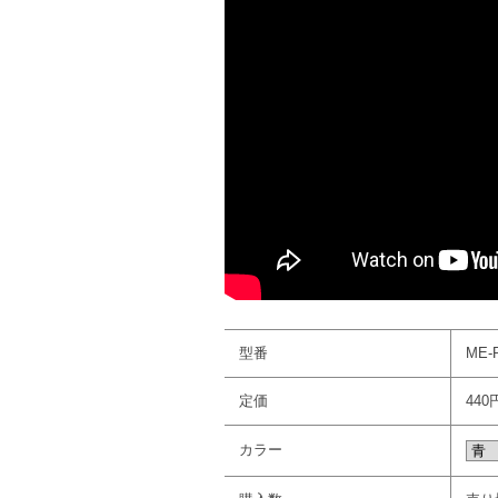
型番
ME-
定価
440
カラー