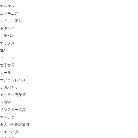
マルマン
エイチエス
レイメイ藤井
セキセイ
ニチバン
マックス
3M
ソニック
女子文具
カール
サクラクレパス
ナカバヤシ
セーラー万年筆
信誠堂
サンスター文具
オルファ
個人情報保護文具
シヤチハタ