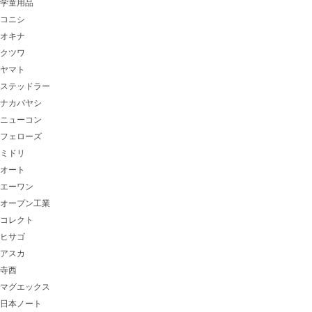
学童用品
コニシ
オキナ
クツワ
ヤマト
ステッドラー
ナカバヤシ
ニューコン
フェローズ
ミドリ
オート
エーワン
オープン工業
コレクト
ヒサゴ
アスカ
寺西
マグエックス
日本ノート