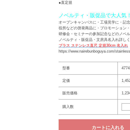
●直定規
ノベルティ・販促品で大人気
オープンキャンパスに・工場見学に・記
役所などの啓発商品に・プロモーション
研修会・セミナーの参加記念などのノベ
ノベルティ・販促品・文房具名入れ詳し
プラス ステンレス直尺 定規30cm 名入れ
https://www.nairebunboguya.com/stainless
型番
4774
定価
1,4
販売価格
1,2
購入数