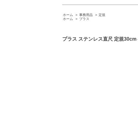
ホーム
>
事務用品
>
定規
ホーム
>
プラス
プラス ステンレス直尺 定規30cm 4