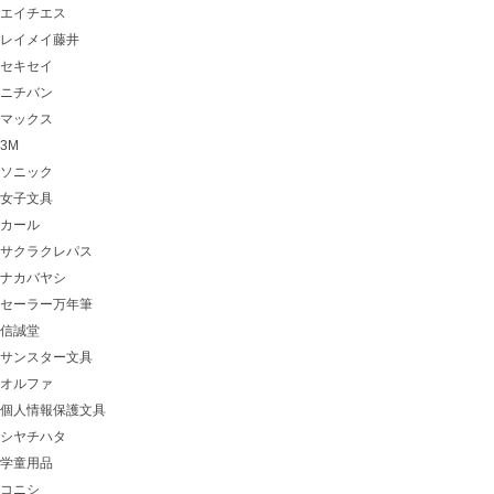
エイチエス
レイメイ藤井
セキセイ
ニチバン
マックス
3M
ソニック
女子文具
カール
サクラクレパス
ナカバヤシ
セーラー万年筆
信誠堂
サンスター文具
オルファ
個人情報保護文具
シヤチハタ
学童用品
コニシ