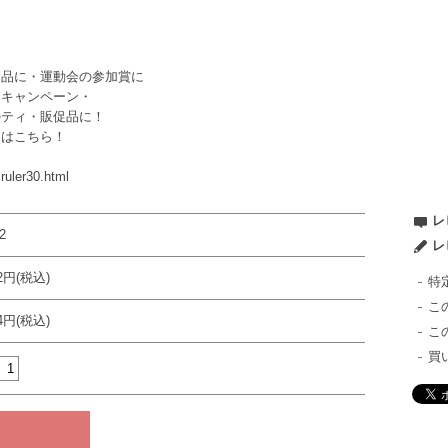
！
念品に・運動会の参加賞に
・キャンペーン・
ルティ・販促品に！
くはこちら！
ruler30.html
レ
2
レ
52円(税込)
特
こ
34円(税込)
こ
買