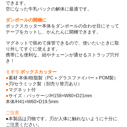
できます。
空になった牛乳パックの解体に最適です。
ダンボールの開梱に
ボックスカッター本体をダンボールの合わせ目にそって
テープをカットし、かんたんに開梱できます。
マグネットで留めて保管できるので、使いたいときに取
り外してすぐに使えます。
携帯にも便利な、紐やチェーンが通せるストラップ穴付
き！
ミドリ ボックスカッター
●
素材 本体/樹脂製（PC＋グラスファイバー＋POM製）
●
刃/セラミック製（別売り替刃あり）
●
マグネット付
●
サイズ：パッケージ/H158×W80×D21mm
本体/H41×W60×D19.5mm
ご注意
●本製品は刃物です。刃が人体に触れないように十分に
ご注意ください。