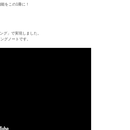
機能をこの1冊に！
る
リング」で実現しました。
リングノートです。