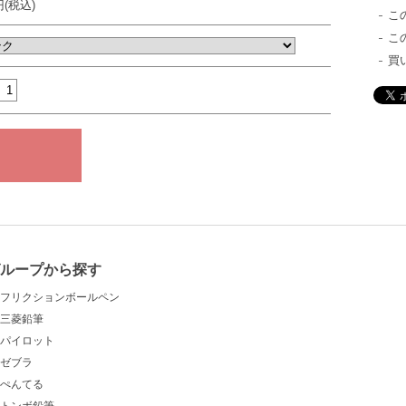
円(税込)
こ
こ
買
ループから探す
フリクションボールペン
三菱鉛筆
パイロット
ゼブラ
ぺんてる
トンボ鉛筆