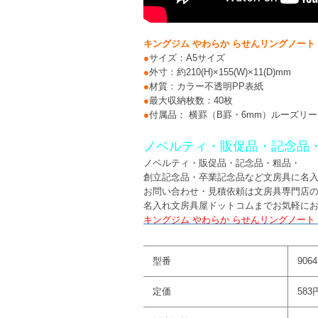
キングジム やわらか らせんリングノート LA
●
サイズ：A5サイズ
●
外寸：約210(H)×155(W)×11(D)mm
●
材質：カラー不透明PP表紙
●
最大収納枚数：40枚
●
付属品： 横罫（B罫・6mm）ルーズリー
ノベルティ・販促品・記念品
ノベルティ・販促品・記念品・粗品・
創立記念品・卒業記念品など文房具に名
お問い合わせ・見積依頼は文房具専門店
名入れ文房具屋ドットコムまでお気軽に
キングジム やわらか らせんリングノート 
型番
9064
定価
583