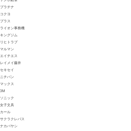
プラチナ
コクヨ
プラス
ライオン事務機
キングジム
リヒトラブ
マルマン
エイチエス
レイメイ藤井
セキセイ
ニチバン
マックス
3M
ソニック
女子文具
カール
サクラクレパス
ナカバヤシ