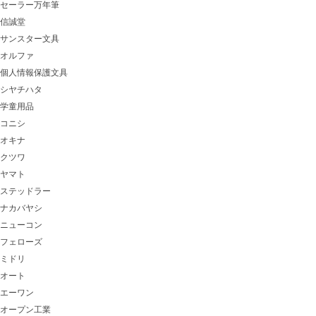
セーラー万年筆
信誠堂
サンスター文具
オルファ
個人情報保護文具
シヤチハタ
学童用品
コニシ
オキナ
クツワ
ヤマト
ステッドラー
ナカバヤシ
ニューコン
フェローズ
ミドリ
オート
エーワン
オープン工業