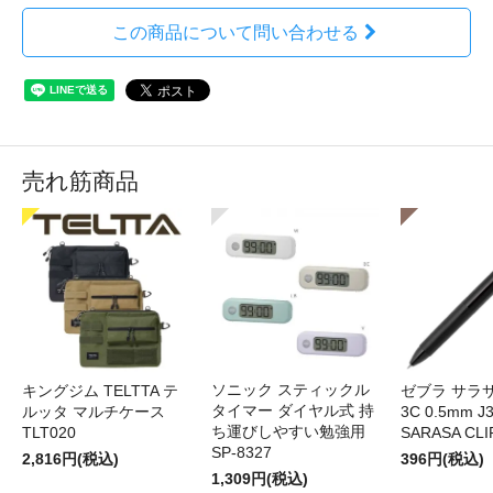
この商品について問い合わせる
売れ筋商品
ソニック スティックル
キングジム TELTTA テ
ゼブラ サラ
タイマー ダイヤル式 持
ルッタ マルチケース
3C 0.5mm J
ち運びしやすい勉強用
TLT020
SARASA CLI
SP-8327
2,816円(税込)
396円(税込)
1,309円(税込)