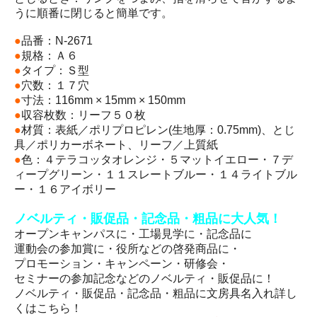
うに順番に閉じると簡単です。
●
品番：N-2671
●
規格：Ａ６
●
タイプ：Ｓ型
●
穴数：１７穴
●
寸法：116mm × 15mm × 150mm
●
収容枚数：リーフ５０枚
●
材質：表紙／ポリプロピレン(生地厚：0.75mm)、とじ
具／ポリカーボネート、リーフ／上質紙
●
色：４テラコッタオレンジ・５マットイエロー・７デ
ィープグリーン・１１スレートブルー・１４ライトブル
ー・１６アイボリー
ノベルティ・販促品・記念品・粗品に大人気！
オープンキャンパスに・工場見学に・記念品に
運動会の参加賞に・役所などの啓発商品に・
プロモーション・キャンペーン・研修会・
セミナーの参加記念などのノベルティ・販促品に！
ノベルティ・販促品・記念品・粗品に文房具名入れ詳し
くはこちら！