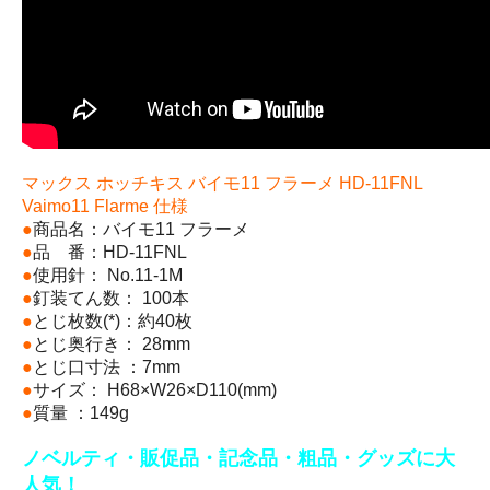
マックス ホッチキス バイモ11 フラーメ HD-11FNL
Vaimo11 Flarme 仕様
●
商品名：バイモ11 フラーメ
●
品 番：HD-11FNL
●
使用針： No.11-1M
●
釘装てん数： 100本
●
とじ枚数(*)：約40枚
●
とじ奥行き： 28mm
●
とじ口寸法 ：7mm
●
サイズ： H68×W26×D110(mm)
●
質量 ：149g
ノベルティ・販促品・記念品・粗品・グッズに大
人気！