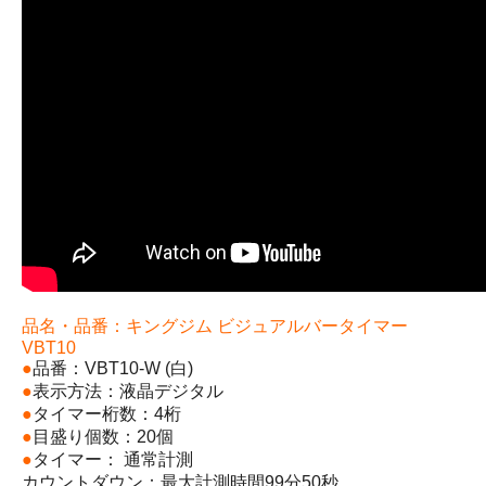
品名・品番：キングジム ビジュアルバータイマー
VBT10
●
品番：VBT10-W (白)
●
表示方法：液晶デジタル
●
タイマー桁数：4桁
●
目盛り個数：20個
●
タイマー： 通常計測
カウントダウン：最大計測時間99分50秒