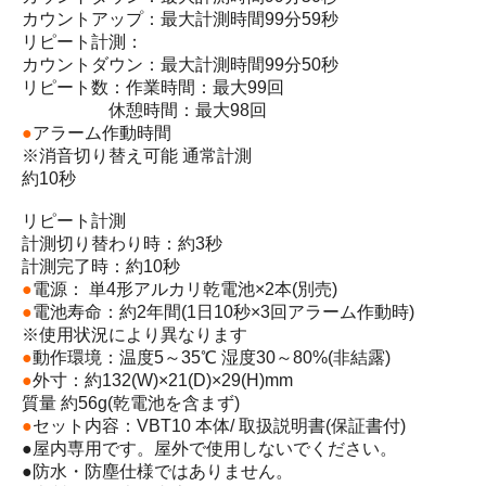
カウントアップ：最大計測時間99分59秒
リピート計測：
カウントダウン：最大計測時間99分50秒
リピート数：作業時間：最大99回
休憩時間：最大98回
●
アラーム作動時間
※消音切り替え可能 通常計測
約10秒
リピート計測
計測切り替わり時：約3秒
計測完了時：約10秒
●
電源： 単4形アルカリ乾電池×2本(別売)
●
電池寿命：約2年間(1日10秒×3回アラーム作動時)
※使用状況により異なります
●
動作環境：温度5～35℃ 湿度30～80%(非結露)
●
外寸：約132(W)×21(D)×29(H)mm
質量 約56g(乾電池を含まず)
●
セット内容：VBT10 本体/ 取扱説明書(保証書付)
●屋内専用です。屋外で使用しないでください。
●防水・防塵仕様ではありません。