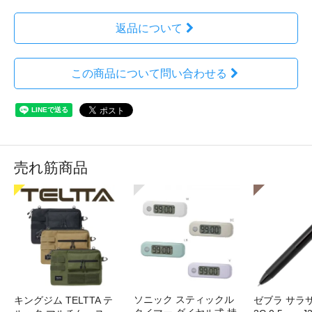
返品について
この商品について問い合わせる
売れ筋商品
ソニック スティックル
キングジム TELTTA テ
ゼブラ サラ