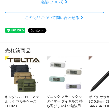
返品について
この商品について問い合わせる
売れ筋商品
ソニック スティックル
キングジム TELTTA テ
ゼブラ サラ
タイマー ダイヤル式 持
ルッタ マルチケース
3C 0.5mm J
ち運びしやすい勉強用
TLT020
SARASA CLI