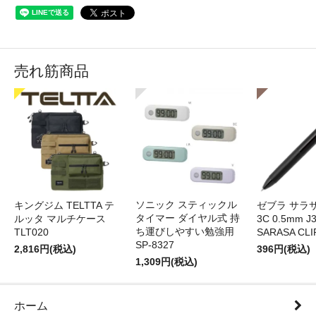
売れ筋商品
ソニック スティックル
キングジム TELTTA テ
ゼブラ サラ
タイマー ダイヤル式 持
ルッタ マルチケース
3C 0.5mm J
ち運びしやすい勉強用
TLT020
SARASA CLI
SP-8327
2,816円(税込)
396円(税込)
1,309円(税込)
ホーム