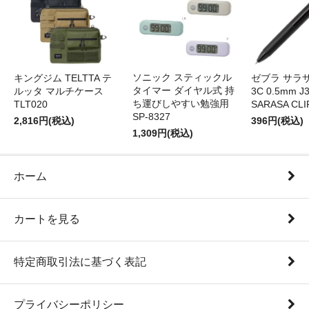
ソニック スティックル
キングジム TELTTA テ
ゼブラ サラ
タイマー ダイヤル式 持
ルッタ マルチケース
3C 0.5mm J
ち運びしやすい勉強用
TLT020
SARASA CLI
SP-8327
2,816円(税込)
396円(税込)
1,309円(税込)
ホーム
カートを見る
特定商取引法に基づく表記
プライバシーポリシー