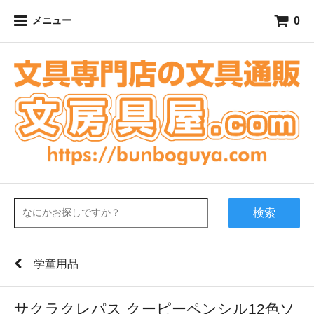
0
メニュー
検索
学童用品
サクラクレパス クーピーペンシル12色ソ