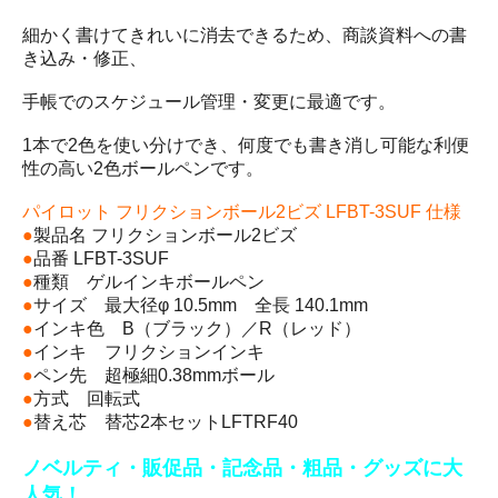
細かく書けてきれいに消去できるため、商談資料への書
き込み・修正、
手帳でのスケジュール管理・変更に最適です。
1本で2色を使い分けでき、何度でも書き消し可能な利便
性の高い2色ボールペンです。
パイロット フリクションボール2ビズ LFBT-3SUF 仕様
●
製品名 フリクションボール2ビズ
●
品番 LFBT-3SUF
●
種類 ゲルインキボールペン
●
サイズ 最大径φ 10.5mm 全長 140.1mm
●
インキ色 B（ブラック）／R（レッド）
●
インキ フリクションインキ
●
ペン先 超極細0.38mmボール
●
方式 回転式
●
替え芯 替芯2本セットLFTRF40
ノベルティ・販促品・記念品・粗品・グッズに大
人気！