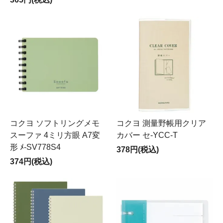
コクヨ ソフトリングメモ
コクヨ 測量野帳用クリア
スーファ 4ミリ方眼 A7変
カバー セ-YCC-T
形 ﾒ-SV778S4
378円(税込)
374円(税込)